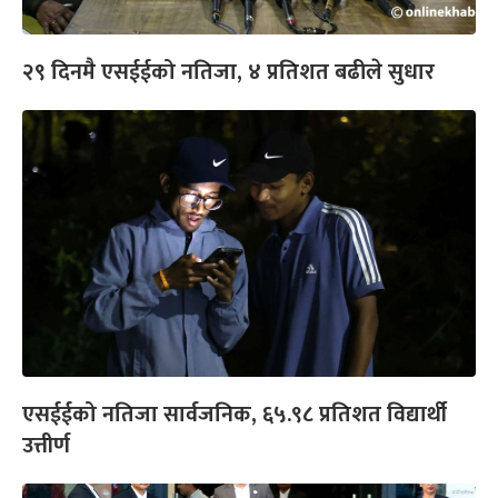
२९ दिनमै एसईईको नतिजा, ४ प्रतिशत बढीले सुधार
एसईईको नतिजा सार्वजनिक, ६५.९८ प्रतिशत विद्यार्थी
उत्तीर्ण