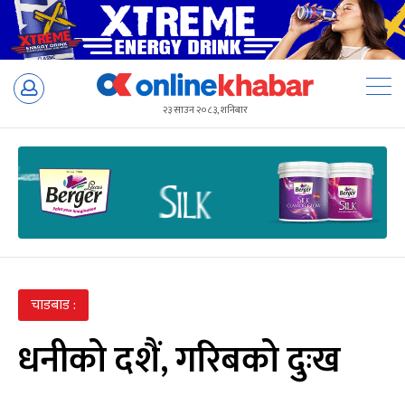
Skip
to
२३ साउन २०८३, शनिबार
content
चाडबाड :
धनीको दशैं, गरिबको दुःख