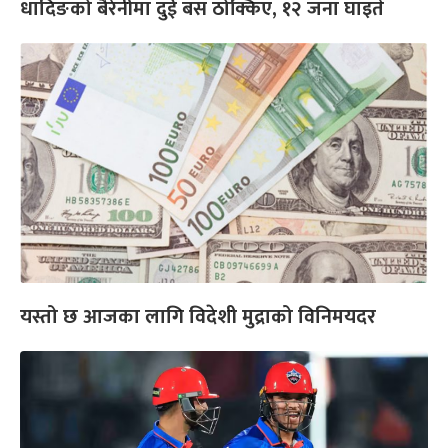
धादिङको बैरेनीमा दुई बस ठोक्किए, १२ जना घाइते
यस्तो छ आजका लागि विदेशी मुद्राको विनिमयदर