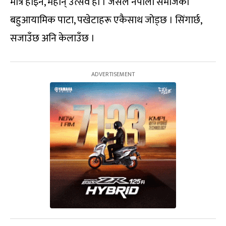
मात्र होइन, महान् उत्सव हो । जसले नेपाली समाजको
बहुआयामिक पाटा, पखेटाहरू एकैसाथ जोड्छ । सिंगार्छ,
सजाउँछ अनि केलाउँछ ।