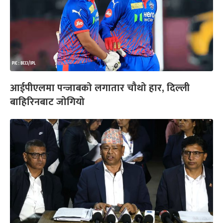
आईपीएलमा पन्जाबको लगातार चौथो हार, दिल्ली
बाहिरिनबाट जोगियो