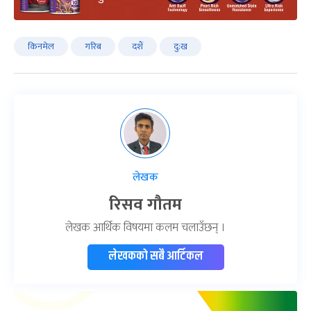
किनमेल
गरिब
दशैं
दु:ख
लेखक
रिसव गौतम
लेखक आर्थिक विषयमा कलम चलाउँछन् ।
लेखकको सबै आर्टिकल