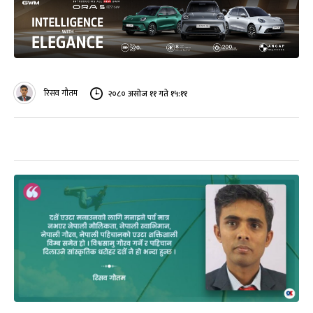
रिसव गौतम
२०८० असोज ११ गते १५:११