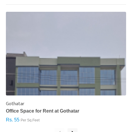
Gothatar
S
Office Space for Rent at Gothatar
H
Rs. 55
R
Per Sq.Feet