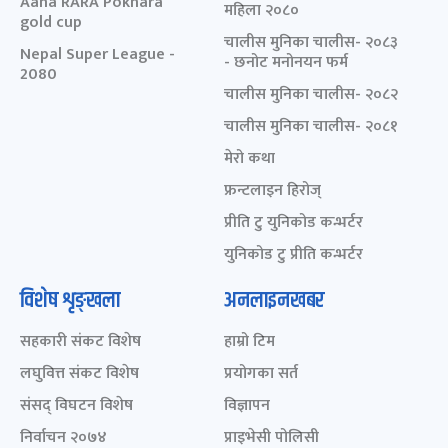
Aaha RARA Pokhara
महिला २०८०
gold cup
चालीस मुनिका चालीस- २०८३
Nepal Super League -
- छनोट मनोनयन फर्म
2080
चालीस मुनिका चालीस- २०८२
चालीस मुनिका चालीस- २०८१
मेरो कथा
फ्रन्टलाइन हिरोज्
प्रीति टु युनिकोड कन्भर्टर
युनिकोड टु प्रीति कन्भर्टर
विशेष शृङ्खला
अनलाइनखबर
सहकारी संकट विशेष
हाम्रो टिम
लघुवित्त संकट विशेष
प्रयोगका सर्त
संसद् विघटन विशेष
विज्ञापन
निर्वाचन २०७४
प्राइभेसी पोलिसी