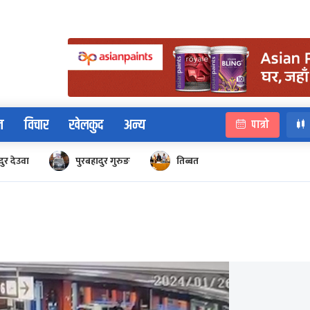
न
विचार
खेलकुद
अन्य
पात्रो
ुर देउवा
पुरबहादुर गुरुङ
तिब्बत