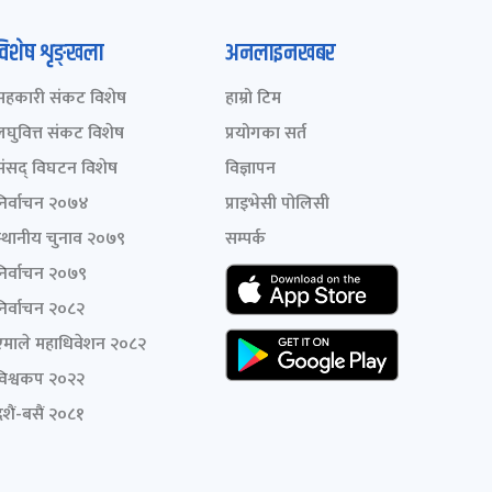
विशेष शृङ्खला
अनलाइनखबर
सहकारी संकट विशेष
हाम्रो टिम
लघुवित्त संकट विशेष
प्रयोगका सर्त
संसद् विघटन विशेष
विज्ञापन
निर्वाचन २०७४
प्राइभेसी पोलिसी
स्थानीय चुनाव २०७९
सम्पर्क
निर्वाचन २०७९
निर्वाचन २०८२
एमाले महाधिवेशन २०८२
विश्वकप २०२२
शैं-बसैं २०८१