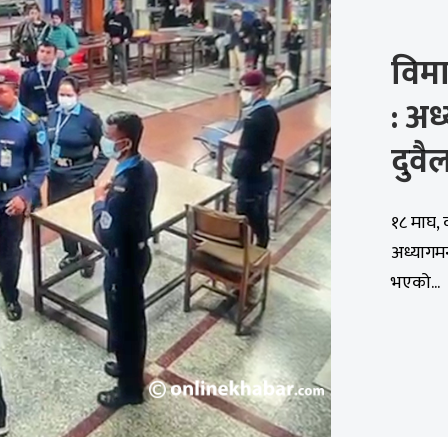
विम
: अध
दुव
१८ माघ, क
अध्यागमन
भएको...