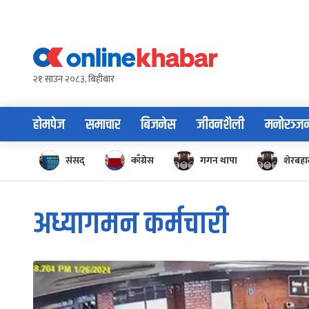
Skip
to
content
२१ साउन २०८३, बिहीबार
होमपेज
समाचार
बिजनेस
जीवनशैली
मनोरञ्ज
संसद्
काँग्रेस
गगन थापा
शेरबहाद
अध्यागमन कर्मचारी