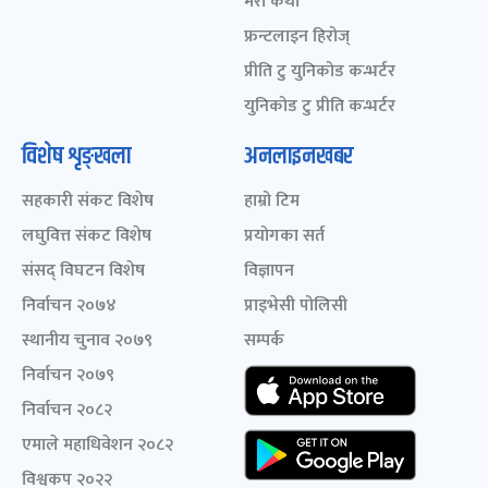
मेरो कथा
फ्रन्टलाइन हिरोज्
प्रीति टु युनिकोड कन्भर्टर
युनिकोड टु प्रीति कन्भर्टर
विशेष शृङ्खला
अनलाइनखबर
सहकारी संकट विशेष
हाम्रो टिम
लघुवित्त संकट विशेष
प्रयोगका सर्त
संसद् विघटन विशेष
विज्ञापन
निर्वाचन २०७४
प्राइभेसी पोलिसी
स्थानीय चुनाव २०७९
सम्पर्क
निर्वाचन २०७९
निर्वाचन २०८२
एमाले महाधिवेशन २०८२
विश्वकप २०२२