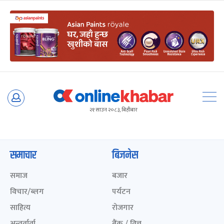
Skip
to
२१ साउन २०८३, बिहीबार
content
समाचार
बिजनेस
समाज
बजार
विचार/ब्लग
पर्यटन
साहित्य
रोजगार
अन्तर्वार्ता
बैंक / वित्त