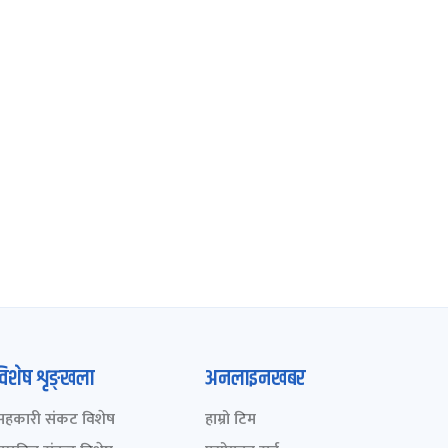
विशेष शृङ्खला
अनलाइनखबर
सहकारी संकट विशेष
हाम्रो टिम