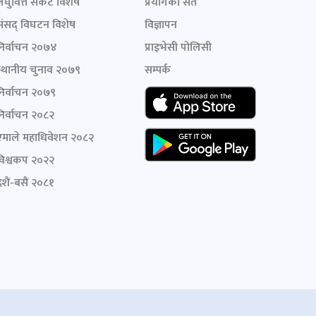
लघुवित्त संकट विशेष
प्रयोगका सर्त
संसद् विघटन विशेष
विज्ञापन
निर्वाचन २०७४
प्राइभेसी पोलिसी
स्थानीय चुनाव २०७९
सम्पर्क
निर्वाचन २०७९
निर्वाचन २०८२
एमाले महाधिवेशन २०८२
विश्वकप २०२२
शैं-बसैं २०८१