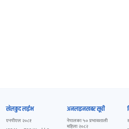
खेलकुद लाईभ
अनलाइनखबर सूची
एनपीएल २०८१
नेपालका ५० प्रभावशाली
महिला २०८२