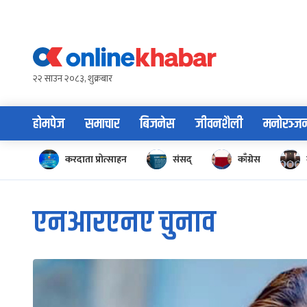
Skip
to
content
२२ साउन २०८३, शुक्रबार
होमपेज
समाचार
बिजनेस
जीवनशैली
मनोरञ्ज
करदाता प्रोत्साहन
संसद्
काँग्रेस
एनआरएनए चुनाव