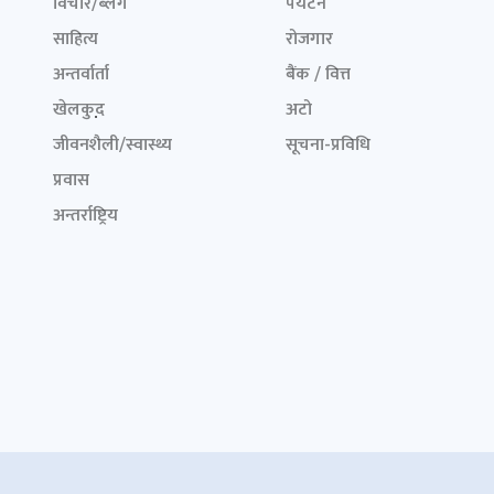
विचार/ब्लग
पर्यटन
साहित्य
रोजगार
अन्तर्वार्ता
बैंक / वित्त
खेलकुद़़
अटो
जीवनशैली/स्वास्थ्य
सूचना-प्रविधि
प्रवास
अन्तर्राष्ट्रिय