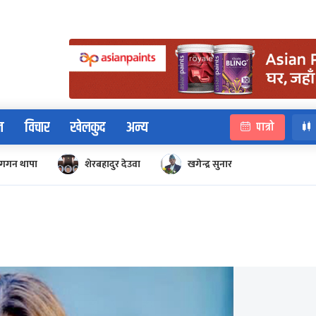
न
विचार
खेलकुद
अन्य
पात्रो
गगन थापा
शेरबहादुर देउवा
खगेन्द्र सुनार