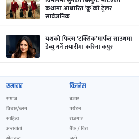
विमानमा सुनको बिस्कुट भेटिएको
कथामा आधारित ‘क्रू’को ट्रेलर
सार्वजनिक
यशको फिल्म ‘टक्सिक’मार्फत साउथमा
डेब्यु गर्ने तयारीमा करिना कपुर
समाचार
बिजनेस
समाज
बजार
विचार/ब्लग
पर्यटन
साहित्य
रोजगार
अन्तर्वार्ता
बैंक / वित्त
खेलकुद़़
अटो