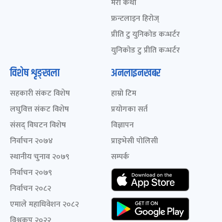
मेरो कथा
फ्रन्टलाइन हिरोज्
प्रीति टु युनिकोड कन्भर्टर
युनिकोड टु प्रीति कन्भर्टर
विशेष शृङ्खला
अनलाइनखबर
सहकारी संकट विशेष
हाम्रो टिम
लघुवित्त संकट विशेष
प्रयोगका सर्त
संसद् विघटन विशेष
विज्ञापन
निर्वाचन २०७४
प्राइभेसी पोलिसी
स्थानीय चुनाव २०७९
सम्पर्क
निर्वाचन २०७९
निर्वाचन २०८२
एमाले महाधिवेशन २०८२
विश्वकप २०२२