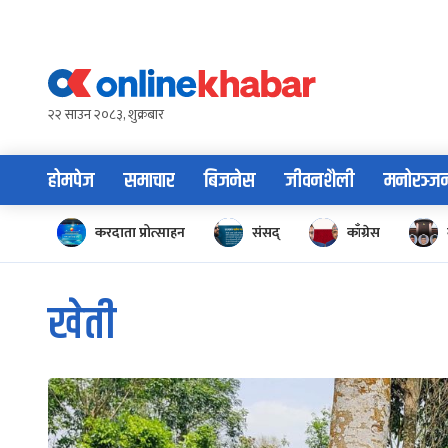
Skip
to
content
२२ साउन २०८३, शुक्रबार
होमपेज
समाचार
बिजनेस
जीवनशैली
मनोरञ्ज
करदाता प्रोत्साहन
संसद्
काँग्रेस
खेती