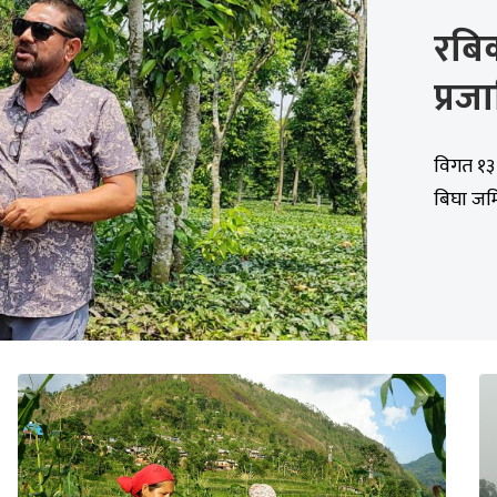
रबिक
प्रज
विगत १३ 
बिघा जमि