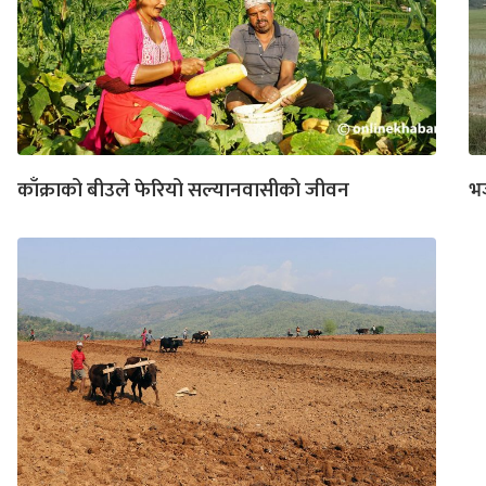
काँक्राको बीउले फेरियो सल्यानवासीको जीवन
भज