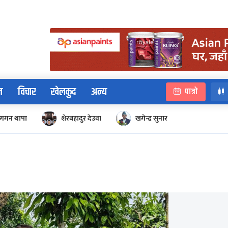
न
विचार
खेलकुद
अन्य
पात्रो
गगन थापा
शेरबहादुर देउवा
खगेन्द्र सुनार