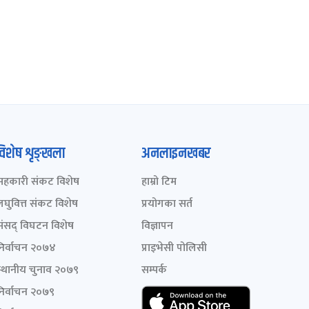
विशेष शृङ्खला
अनलाइनखबर
सहकारी संकट विशेष
हाम्रो टिम
लघुवित्त संकट विशेष
प्रयोगका सर्त
संसद् विघटन विशेष
विज्ञापन
निर्वाचन २०७४
प्राइभेसी पोलिसी
स्थानीय चुनाव २०७९
सम्पर्क
निर्वाचन २०७९