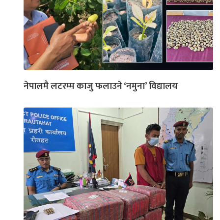
नेपालमै लटरम्म काजु फलाउने ‘नमुना’ विद्यालय