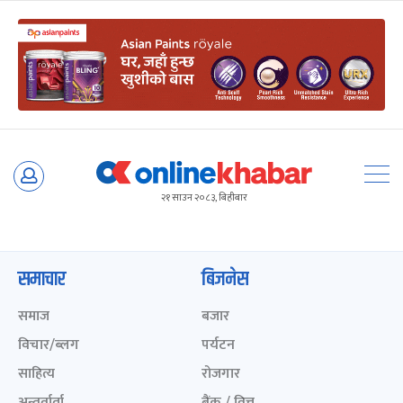
Skip
to
२१ साउन २०८३, बिहीबार
content
समाचार
बिजनेस
समाज
बजार
विचार/ब्लग
पर्यटन
साहित्य
रोजगार
अन्तर्वार्ता
बैंक / वित्त