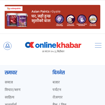
Skip
to
२१ साउन २०८३, बिहीबार
content
समाचार
बिजनेस
समाज
बजार
विचार/ब्लग
पर्यटन
साहित्य
रोजगार
अन्तर्वार्ता
बैंक / वित्त