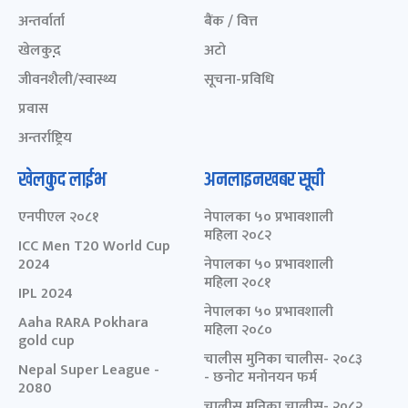
अन्तर्वार्ता
बैंक / वित्त
खेलकुद़़
अटो
जीवनशैली/स्वास्थ्य
सूचना-प्रविधि
प्रवास
अन्तर्राष्ट्रिय
खेलकुद लाईभ
अनलाइनखबर सूची
एनपीएल २०८१
नेपालका ५० प्रभावशाली
महिला २०८२
ICC Men T20 World Cup
2024
नेपालका ५० प्रभावशाली
महिला २०८१
IPL 2024
नेपालका ५० प्रभावशाली
Aaha RARA Pokhara
महिला २०८०
gold cup
चालीस मुनिका चालीस- २०८३
Nepal Super League -
- छनोट मनोनयन फर्म
2080
चालीस मुनिका चालीस- २०८२