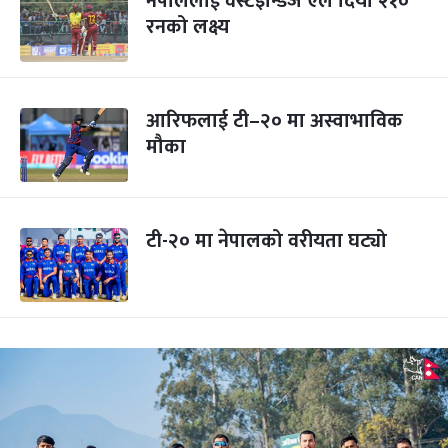
नेपाललाई वेस्टइन्डिज एले दियो २१०
रनको लक्ष्य
आरिफलाई टी–२० मा अस्वाभाविक
मौका
टी-२० मा नेपालको वरीयता घट्यो