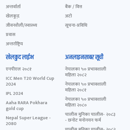
अन्तर्वार्ता
बैंक / वित्त
खेलकुद़़
अटो
जीवनशैली/स्वास्थ्य
सूचना-प्रविधि
प्रवास
अन्तर्राष्ट्रिय
खेलकुद लाईभ
अनलाइनखबर सूची
एनपीएल २०८१
नेपालका ५० प्रभावशाली
महिला २०८२
ICC Men T20 World Cup
2024
नेपालका ५० प्रभावशाली
महिला २०८१
IPL 2024
नेपालका ५० प्रभावशाली
Aaha RARA Pokhara
महिला २०८०
gold cup
चालीस मुनिका चालीस- २०८३
Nepal Super League -
- छनोट मनोनयन फर्म
2080
चालीस मुनिका चालीस- २०८२