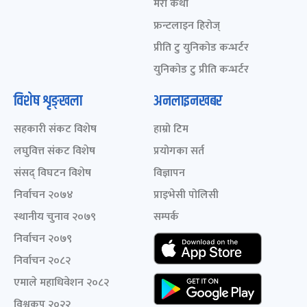
मेरो कथा
फ्रन्टलाइन हिरोज्
प्रीति टु युनिकोड कन्भर्टर
युनिकोड टु प्रीति कन्भर्टर
विशेष शृङ्खला
अनलाइनखबर
सहकारी संकट विशेष
हाम्रो टिम
लघुवित्त संकट विशेष
प्रयोगका सर्त
संसद् विघटन विशेष
विज्ञापन
निर्वाचन २०७४
प्राइभेसी पोलिसी
स्थानीय चुनाव २०७९
सम्पर्क
निर्वाचन २०७९
निर्वाचन २०८२
एमाले महाधिवेशन २०८२
विश्वकप २०२२