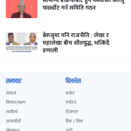
सामान्य प्रक्रियाबाट हुन नसकेको बेरुजु
फर्छ्योट गर्न समिति गठन
बेरुजुमा पनि राजनीति : लेखा र
महालेखा बीच शीतयुद्ध, भत्किंदै
प्रणाली
समाचार
बिजनेस
समाज
बजार
विचार/ब्लग
पर्यटन
साहित्य
रोजगार
अन्तर्वार्ता
बैंक / वित्त
खेलकुद़़
अटो