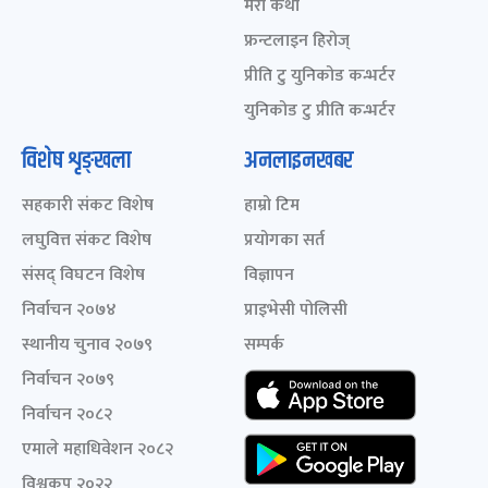
मेरो कथा
फ्रन्टलाइन हिरोज्
प्रीति टु युनिकोड कन्भर्टर
युनिकोड टु प्रीति कन्भर्टर
विशेष शृङ्खला
अनलाइनखबर
सहकारी संकट विशेष
हाम्रो टिम
लघुवित्त संकट विशेष
प्रयोगका सर्त
संसद् विघटन विशेष
विज्ञापन
निर्वाचन २०७४
प्राइभेसी पोलिसी
स्थानीय चुनाव २०७९
सम्पर्क
निर्वाचन २०७९
निर्वाचन २०८२
एमाले महाधिवेशन २०८२
विश्वकप २०२२