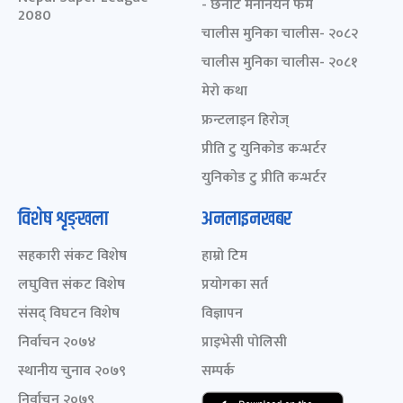
- छनोट मनोनयन फर्म
2080
चालीस मुनिका चालीस- २०८२
चालीस मुनिका चालीस- २०८१
मेरो कथा
फ्रन्टलाइन हिरोज्
प्रीति टु युनिकोड कन्भर्टर
युनिकोड टु प्रीति कन्भर्टर
विशेष शृङ्खला
अनलाइनखबर
सहकारी संकट विशेष
हाम्रो टिम
लघुवित्त संकट विशेष
प्रयोगका सर्त
संसद् विघटन विशेष
विज्ञापन
निर्वाचन २०७४
प्राइभेसी पोलिसी
स्थानीय चुनाव २०७९
सम्पर्क
निर्वाचन २०७९