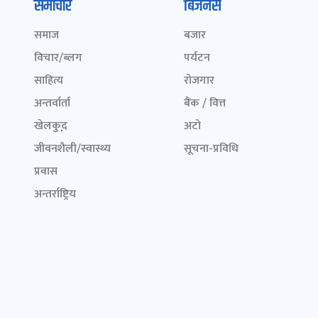
समाचार
बिजनेस
समाज
बजार
विचार/ब्लग
पर्यटन
साहित्य
रोजगार
अन्तर्वार्ता
बैंक / वित्त
खेलकुद़़
अटो
जीवनशैली/स्वास्थ्य
सूचना-प्रविधि
प्रवास
अन्तर्राष्ट्रिय