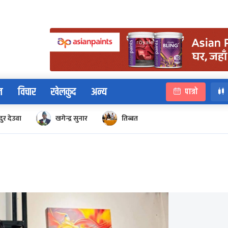
न
विचार
खेलकुद
अन्य
पात्रो
ुर देउवा
खगेन्द्र सुनार
तिब्बत