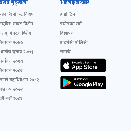
विशेष शृङ्खला
अनलाइनखबर
सहकारी संकट विशेष
हाम्रो टिम
लघुवित्त संकट विशेष
प्रयोगका सर्त
संसद् विघटन विशेष
विज्ञापन
निर्वाचन २०७४
प्राइभेसी पोलिसी
स्थानीय चुनाव २०७९
सम्पर्क
निर्वाचन २०७९
निर्वाचन २०८२
एमाले महाधिवेशन २०८२
विश्वकप २०२२
शैं-बसैं २०८१