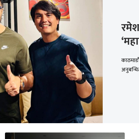
रमेश
‘मह
काठमाडौं
अनुबन्धि