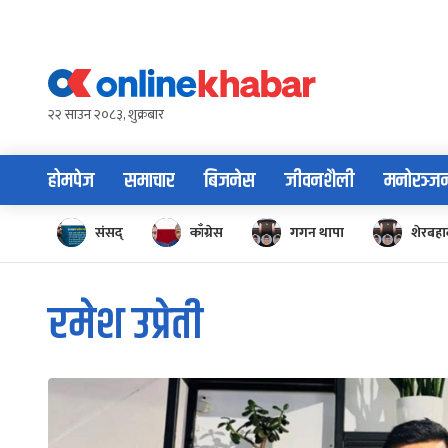
Skip
to
content
२२ साउन २०८३, शुक्रबार
होमपेज
समाचार
बिजनेस
जीवनशैली
मनोरञ्ज
संसद्
काँग्रेस
गगन थापा
शेरबहाद
रमेश उप्रेती