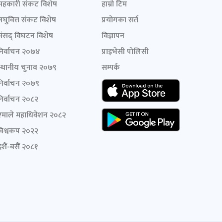
सहकारी संकट विशेष
हाम्रो टिम
लघुवित्त संकट विशेष
प्रयोगका सर्त
संसद् विघटन विशेष
विज्ञापन
निर्वाचन २०७४
प्राइभेसी पोलिसी
स्थानीय चुनाव २०७९
सम्पर्क
निर्वाचन २०७९
निर्वाचन २०८२
एमाले महाधिवेशन २०८२
विश्वकप २०२२
शैं-बसैं २०८१