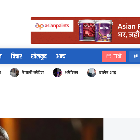
न
विचार
खेलकुद
अन्य
पात्रो
न
नेपाली काँग्रेस
अमेरिका
बालेन शाह