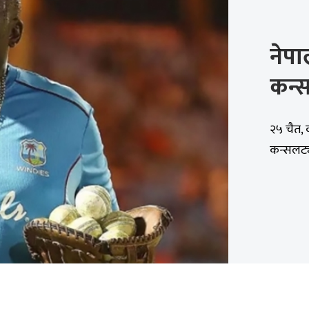
नेप
कन्स
२५ चैत, 
कन्सलट्य