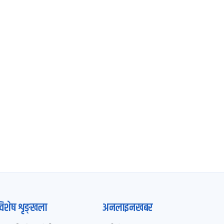
विशेष शृङ्खला
अनलाइनखबर