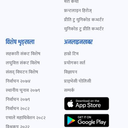
मेरो कथा
फ्रन्टलाइन हिरोज्
प्रीति टु युनिकोड कन्भर्टर
युनिकोड टु प्रीति कन्भर्टर
विशेष शृङ्खला
अनलाइनखबर
सहकारी संकट विशेष
हाम्रो टिम
लघुवित्त संकट विशेष
प्रयोगका सर्त
संसद् विघटन विशेष
विज्ञापन
निर्वाचन २०७४
प्राइभेसी पोलिसी
स्थानीय चुनाव २०७९
सम्पर्क
निर्वाचन २०७९
निर्वाचन २०८२
एमाले महाधिवेशन २०८२
विश्वकप २०२२