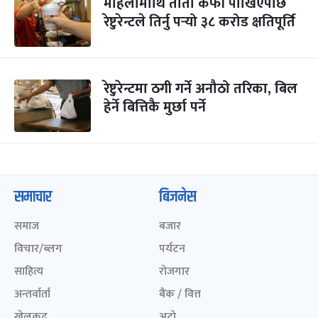
महिलामाथि तातो कफी पोखिएपछि
रेष्टुरेन्टले तिर्नु पर्‍यो ३८ करोड क्षतिपूर्ति
रेष्टुरेन्टमा ठगी गर्ने अनौठो तरिका, बिल
हेर्ने बित्तिकै मुर्छा पर्ने
समाचार
बिजनेस
समाज
बजार
विचार/ब्लग
पर्यटन
साहित्य
रोजगार
अन्तर्वार्ता
बैंक / वित्त
खेलकुद़़
अटो