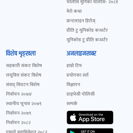
चालीस मुनिका चालीस- २०८१
मेरो कथा
फ्रन्टलाइन हिरोज्
प्रीति टु युनिकोड कन्भर्टर
युनिकोड टु प्रीति कन्भर्टर
विशेष शृङ्खला
अनलाइनखबर
सहकारी संकट विशेष
हाम्रो टिम
लघुवित्त संकट विशेष
प्रयोगका सर्त
संसद् विघटन विशेष
विज्ञापन
निर्वाचन २०७४
प्राइभेसी पोलिसी
स्थानीय चुनाव २०७९
सम्पर्क
निर्वाचन २०७९
निर्वाचन २०८२
एमाले महाधिवेशन २०८२