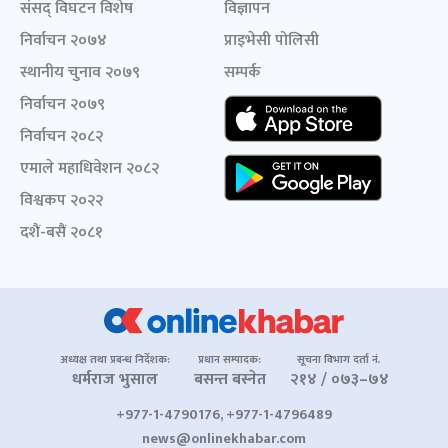
संसद् विघटन विशेष
विज्ञापन
निर्वाचन २०७४
प्राइभेसी पोलिसी
स्थानीय चुनाव २०७९
सम्पर्क
निर्वाचन २०७९
निर्वाचन २०८२
एमाले महाधिवेशन २०८२
विश्वकप २०२२
दशैं-बसैं २०८१
अध्यक्ष तथा प्रबन्ध निर्देशक:
प्रधान सम्पादक:
सूचना विभाग दर्ता नं.
धर्मराज भुसाल
बसन्त बस्नेत
२१४ / ०७३–७४
+977-1-4790176, +977-1-4796489
news@onlinekhabar.com