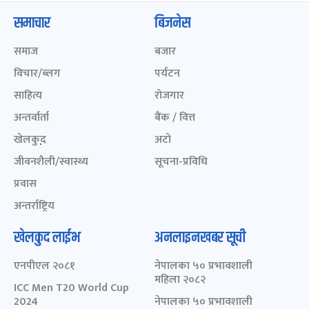
समाचार
बिजनेस
समाज
बजार
विचार/ब्लग
पर्यटन
साहित्य
रोजगार
अन्तर्वार्ता
बैंक / वित्त
खेलकुद़़
अटो
जीवनशैली/स्वास्थ्य
सूचना-प्रविधि
प्रवास
अन्तर्राष्ट्रिय
खेलकुद लाईभ
अनलाइनखबर सूची
एनपीएल २०८१
नेपालका ५० प्रभावशाली
महिला २०८२
ICC Men T20 World Cup
2024
नेपालका ५० प्रभावशाली