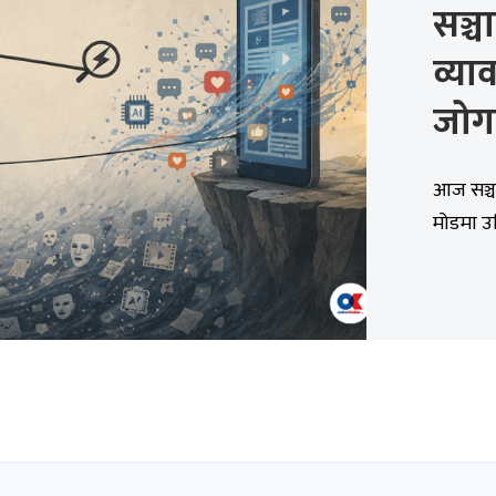
सञ्चा
व्य
जोगा
आज सञ्चा
मोडमा उभ