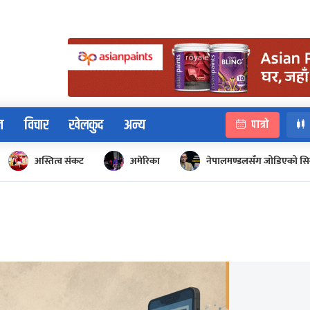
न
विचार
खेलकुद
अन्य
पात्रो
अस्तित्व संकट
अमेरिका
नेपालमण्डलसँग जोडिएको सि