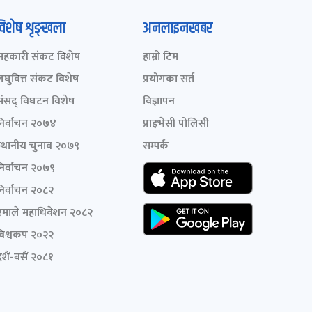
विशेष शृङ्खला
अनलाइनखबर
सहकारी संकट विशेष
हाम्रो टिम
लघुवित्त संकट विशेष
प्रयोगका सर्त
संसद् विघटन विशेष
विज्ञापन
निर्वाचन २०७४
प्राइभेसी पोलिसी
स्थानीय चुनाव २०७९
सम्पर्क
निर्वाचन २०७९
निर्वाचन २०८२
एमाले महाधिवेशन २०८२
विश्वकप २०२२
शैं-बसैं २०८१