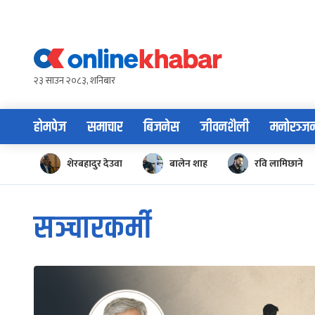
Skip
to
content
२३ साउन २०८३, शनिबार
होमपेज
समाचार
बिजनेस
जीवनशैली
मनोरञ्ज
शेरबहादुर देउवा
बालेन शाह
रवि लामिछाने
सञ्चारकर्मी