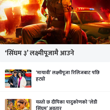
‘सिंघम ३’ लक्ष्मीपूजामै आउने
‘मायावी’ लक्ष्मीपूजा रिलिजबाट पछि
हट्यो
यस्तो छ दीपिका पादुकोणको ‘लेडी
सिंघम’ अवतार