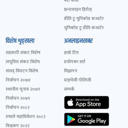
मेरो कथा
फ्रन्टलाइन हिरोज्
प्रीति टु युनिकोड कन्भर्टर
युनिकोड टु प्रीति कन्भर्टर
विशेष शृङ्खला
अनलाइनखबर
सहकारी संकट विशेष
हाम्रो टिम
लघुवित्त संकट विशेष
प्रयोगका सर्त
संसद् विघटन विशेष
विज्ञापन
निर्वाचन २०७४
प्राइभेसी पोलिसी
स्थानीय चुनाव २०७९
सम्पर्क
निर्वाचन २०७९
निर्वाचन २०८२
एमाले महाधिवेशन २०८२
विश्वकप २०२२