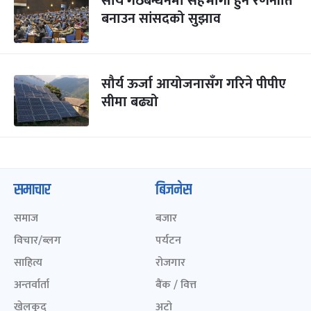
सौर्य गठबन्धनमा सहभागी हुने रणनीति
बनाउन सांसदको सुझाव
सौर्य ऊर्जा आयोजनासँग गरिने पीपीए
सीमा बढ्यो
समाचार
बिजनेस
समाज
बजार
विचार/ब्लग
पर्यटन
साहित्य
रोजगार
अन्तर्वार्ता
बैंक / वित्त
खेलकुद़़
अटो