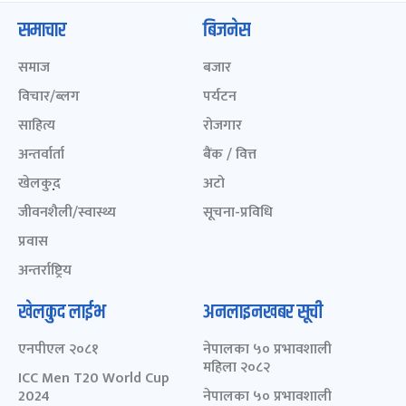
समाचार
बिजनेस
समाज
बजार
विचार/ब्लग
पर्यटन
साहित्य
रोजगार
अन्तर्वार्ता
बैंक / वित्त
खेलकुद़़
अटो
जीवनशैली/स्वास्थ्य
सूचना-प्रविधि
प्रवास
अन्तर्राष्ट्रिय
खेलकुद लाईभ
अनलाइनखबर सूची
एनपीएल २०८१
नेपालका ५० प्रभावशाली
महिला २०८२
ICC Men T20 World Cup
2024
नेपालका ५० प्रभावशाली