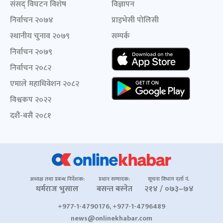
संसद् विघटन विशेष
विज्ञापन
निर्वाचन २०७४
प्राइभेसी पोलिसी
स्थानीय चुनाव २०७९
सम्पर्क
निर्वाचन २०७९
निर्वाचन २०८२
एमाले महाधिवेशन २०८२
विश्वकप २०२२
दशैं-बसैं २०८१
अध्यक्ष तथा प्रबन्ध निर्देशक:
प्रधान सम्पादक:
सूचना विभाग दर्ता नं.
धर्मराज भुसाल
बसन्त बस्नेत
२१४ / ०७३–७४
+977-1-4790176, +977-1-4796489
news@onlinekhabar.com