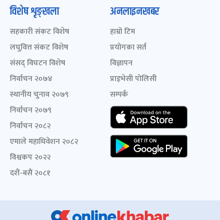
विशेष शृङ्खला
अनलाइनखबर
सहकारी संकट विशेष
हाम्रो टिम
लघुवित्त संकट विशेष
प्रयोगका सर्त
संसद् विघटन विशेष
विज्ञापन
निर्वाचन २०७४
प्राइभेसी पोलिसी
स्थानीय चुनाव २०७९
सम्पर्क
निर्वाचन २०७९
निर्वाचन २०८२
एमाले महाधिवेशन २०८२
विश्वकप २०२२
दशैं-बसैं २०८१