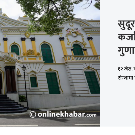
सुदू
कर्जा
गुणा
१२ जेठ, क
संस्थामा 