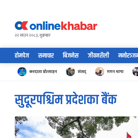
Skip
to
content
२२ साउन २०८३, शुक्रबार
होमपेज
समाचार
बिजनेस
जीवनशैली
मनोरञ्ज
करदाता प्रोत्साहन
संसद्
गगन थापा
सुदूरपश्चिम प्रदेशका बैंक