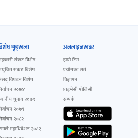
विशेष शृङ्खला
अनलाइनखबर
सहकारी संकट विशेष
हाम्रो टिम
लघुवित्त संकट विशेष
प्रयोगका सर्त
संसद् विघटन विशेष
विज्ञापन
निर्वाचन २०७४
प्राइभेसी पोलिसी
स्थानीय चुनाव २०७९
सम्पर्क
निर्वाचन २०७९
निर्वाचन २०८२
एमाले महाधिवेशन २०८२