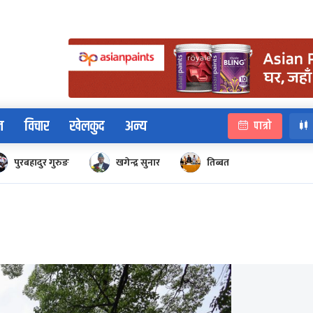
न
विचार
खेलकुद
अन्य
पात्रो
पुरबहादुर गुरुङ
खगेन्द्र सुनार
तिब्बत