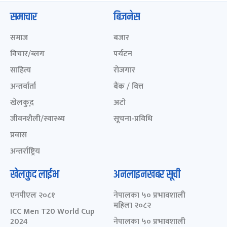
समाचार
बिजनेस
समाज
बजार
विचार/ब्लग
पर्यटन
साहित्य
रोजगार
अन्तर्वार्ता
बैंक / वित्त
खेलकुद़़
अटो
जीवनशैली/स्वास्थ्य
सूचना-प्रविधि
प्रवास
अन्तर्राष्ट्रिय
खेलकुद लाईभ
अनलाइनखबर सूची
एनपीएल २०८१
नेपालका ५० प्रभावशाली
महिला २०८२
ICC Men T20 World Cup
2024
नेपालका ५० प्रभावशाली