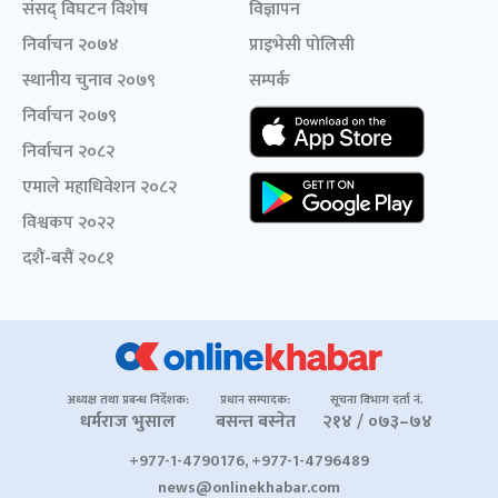
संसद् विघटन विशेष
विज्ञापन
निर्वाचन २०७४
प्राइभेसी पोलिसी
स्थानीय चुनाव २०७९
सम्पर्क
निर्वाचन २०७९
निर्वाचन २०८२
एमाले महाधिवेशन २०८२
विश्वकप २०२२
दशैं-बसैं २०८१
अध्यक्ष तथा प्रबन्ध निर्देशक:
प्रधान सम्पादक:
सूचना विभाग दर्ता नं.
धर्मराज भुसाल
बसन्त बस्नेत
२१४ / ०७३–७४
+977-1-4790176, +977-1-4796489
news@onlinekhabar.com