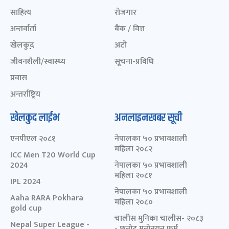
साहित्य
रोजगार
अन्तर्वार्ता
बैंक / वित्त
खेलकुद़़
अटो
जीवनशैली/स्वास्थ्य
सूचना-प्रविधि
प्रवास
अन्तर्राष्ट्रिय
खेलकुद लाईभ
अनलाइनखबर सूची
एनपीएल २०८१
नेपालका ५० प्रभावशाली
महिला २०८२
ICC Men T20 World Cup
2024
नेपालका ५० प्रभावशाली
महिला २०८१
IPL 2024
नेपालका ५० प्रभावशाली
Aaha RARA Pokhara
महिला २०८०
gold cup
चालीस मुनिका चालीस- २०८३
Nepal Super League -
- छनोट मनोनयन फर्म