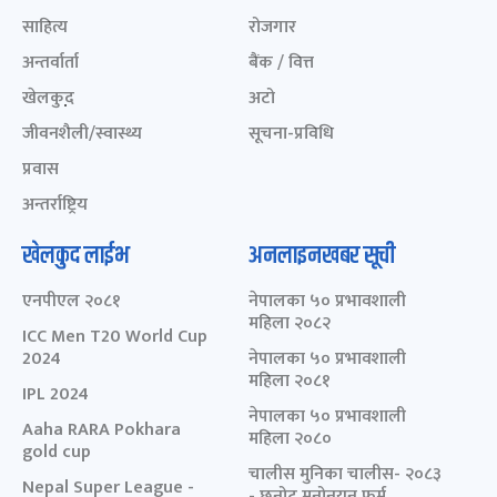
साहित्य
रोजगार
अन्तर्वार्ता
बैंक / वित्त
खेलकुद़़
अटो
जीवनशैली/स्वास्थ्य
सूचना-प्रविधि
प्रवास
अन्तर्राष्ट्रिय
खेलकुद लाईभ
अनलाइनखबर सूची
एनपीएल २०८१
नेपालका ५० प्रभावशाली
महिला २०८२
ICC Men T20 World Cup
2024
नेपालका ५० प्रभावशाली
महिला २०८१
IPL 2024
नेपालका ५० प्रभावशाली
Aaha RARA Pokhara
महिला २०८०
gold cup
चालीस मुनिका चालीस- २०८३
Nepal Super League -
- छनोट मनोनयन फर्म