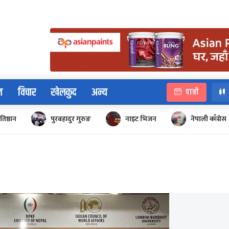
न
विचार
खेलकुद
अन्य
पात्रो
रतिष्ठान
पुरबहादुर गुरुङ
नाइट भिजन
नेपाली काँग्रेस