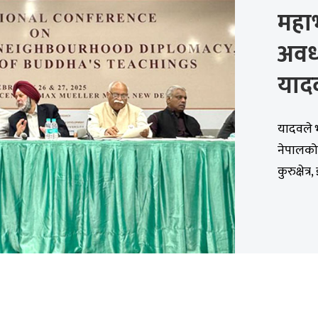
महा
अवध
यादव
यादवले 
नेपालको
कुरुक्षेत्र, 