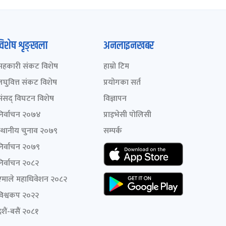
विशेष शृङ्खला
अनलाइनखबर
सहकारी संकट विशेष
हाम्रो टिम
लघुवित्त संकट विशेष
प्रयोगका सर्त
संसद् विघटन विशेष
विज्ञापन
निर्वाचन २०७४
प्राइभेसी पोलिसी
स्थानीय चुनाव २०७९
सम्पर्क
निर्वाचन २०७९
निर्वाचन २०८२
एमाले महाधिवेशन २०८२
विश्वकप २०२२
शैं-बसैं २०८१