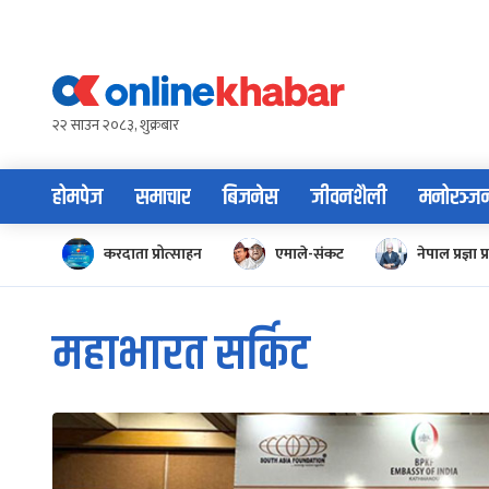
Skip
to
content
२२ साउन २०८३, शुक्रबार
होमपेज
समाचार
बिजनेस
जीवनशैली
मनोरञ्ज
करदाता प्रोत्साहन
एमाले-संकट
नेपाल प्रज्ञा प्
महाभारत सर्किट