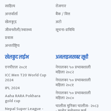
साहित्य
रोजगार
अन्तर्वार्ता
बैंक / वित्त
खेलकुद़़
अटो
जीवनशैली/स्वास्थ्य
सूचना-प्रविधि
प्रवास
अन्तर्राष्ट्रिय
खेलकुद लाईभ
अनलाइनखबर सूची
एनपीएल २०८१
नेपालका ५० प्रभावशाली
महिला २०८२
ICC Men T20 World Cup
2024
नेपालका ५० प्रभावशाली
महिला २०८१
IPL 2024
नेपालका ५० प्रभावशाली
Aaha RARA Pokhara
महिला २०८०
gold cup
चालीस मुनिका चालीस- २०८३
Nepal Super League -
- छनोट मनोनयन फर्म