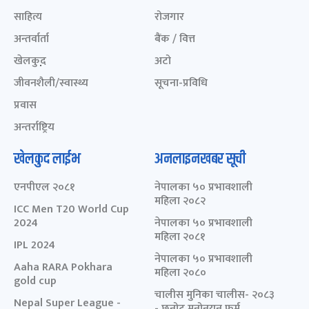
साहित्य
रोजगार
अन्तर्वार्ता
बैंक / वित्त
खेलकुद़़
अटो
जीवनशैली/स्वास्थ्य
सूचना-प्रविधि
प्रवास
अन्तर्राष्ट्रिय
खेलकुद लाईभ
अनलाइनखबर सूची
एनपीएल २०८१
नेपालका ५० प्रभावशाली
महिला २०८२
ICC Men T20 World Cup
2024
नेपालका ५० प्रभावशाली
महिला २०८१
IPL 2024
नेपालका ५० प्रभावशाली
Aaha RARA Pokhara
महिला २०८०
gold cup
चालीस मुनिका चालीस- २०८३
Nepal Super League -
- छनोट मनोनयन फर्म