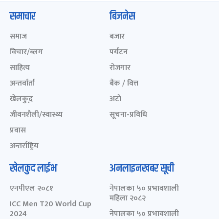
समाचार
बिजनेस
समाज
बजार
विचार/ब्लग
पर्यटन
साहित्य
रोजगार
अन्तर्वार्ता
बैंक / वित्त
खेलकुद़़
अटो
जीवनशैली/स्वास्थ्य
सूचना-प्रविधि
प्रवास
अन्तर्राष्ट्रिय
खेलकुद लाईभ
अनलाइनखबर सूची
एनपीएल २०८१
नेपालका ५० प्रभावशाली
महिला २०८२
ICC Men T20 World Cup
2024
नेपालका ५० प्रभावशाली