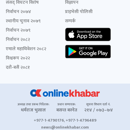
संसद् विघटन विशेष
विज्ञापन
निर्वाचन २०७४
प्राइभेसी पोलिसी
स्थानीय चुनाव २०७९
सम्पर्क
निर्वाचन २०७९
निर्वाचन २०८२
एमाले महाधिवेशन २०८२
विश्वकप २०२२
दशैं-बसैं २०८१
अध्यक्ष तथा प्रबन्ध निर्देशक:
प्रधान सम्पादक:
सूचना विभाग दर्ता नं.
धर्मराज भुसाल
बसन्त बस्नेत
२१४ / ०७३–७४
+977-1-4790176, +977-1-4796489
news@onlinekhabar.com