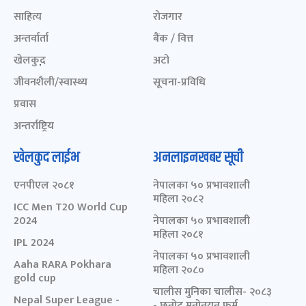
साहित्य
रोजगार
अन्तर्वार्ता
बैंक / वित्त
खेलकुद़़
अटो
जीवनशैली/स्वास्थ्य
सूचना-प्रविधि
प्रवास
अन्तर्राष्ट्रिय
खेलकुद लाईभ
अनलाइनखबर सूची
एनपीएल २०८१
नेपालका ५० प्रभावशाली
महिला २०८२
ICC Men T20 World Cup
2024
नेपालका ५० प्रभावशाली
महिला २०८१
IPL 2024
नेपालका ५० प्रभावशाली
Aaha RARA Pokhara
महिला २०८०
gold cup
चालीस मुनिका चालीस- २०८३
Nepal Super League -
- छनोट मनोनयन फर्म