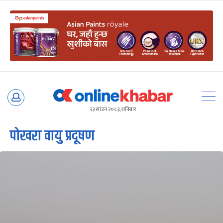
Skip
to
२३ साउन २०८३, शनिबार
content
पोखरा वायु प्रदूषण