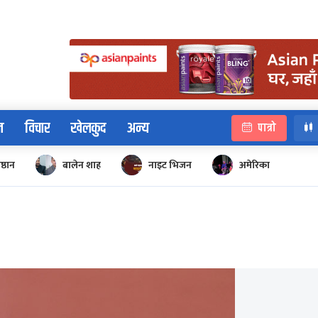
न
विचार
खेलकुद
अन्य
पात्रो
िष्ठान
बालेन शाह
नाइट भिजन
अमेरिका