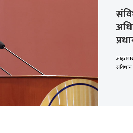
संव
अधि
प्रधा
आइतबार ब
संविधान