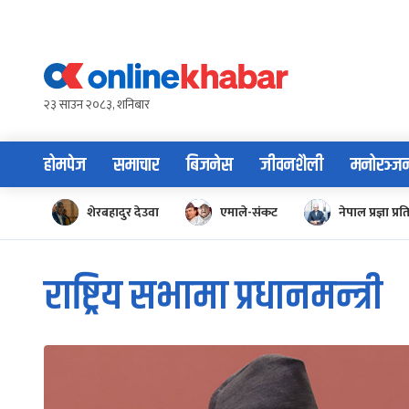
Skip
to
content
२३ साउन २०८३, शनिबार
होमपेज
समाचार
बिजनेस
जीवनशैली
मनोरञ्ज
शेरबहादुर देउवा
एमाले-संकट
नेपाल प्रज्ञा प्रत
राष्ट्रिय सभामा प्रधानमन्त्री