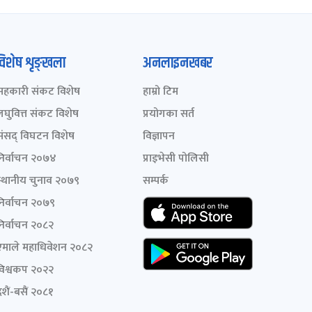
विशेष शृङ्खला
अनलाइनखबर
सहकारी संकट विशेष
हाम्रो टिम
लघुवित्त संकट विशेष
प्रयोगका सर्त
संसद् विघटन विशेष
विज्ञापन
निर्वाचन २०७४
प्राइभेसी पोलिसी
स्थानीय चुनाव २०७९
सम्पर्क
निर्वाचन २०७९
निर्वाचन २०८२
एमाले महाधिवेशन २०८२
विश्वकप २०२२
शैं-बसैं २०८१