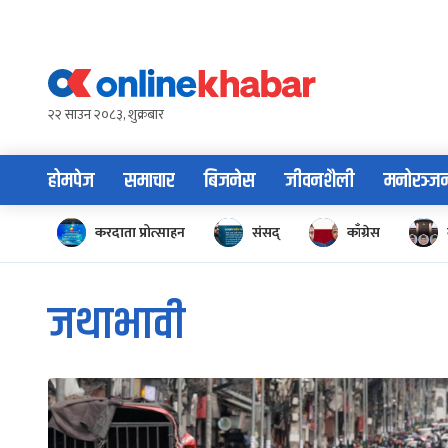
Skip
to
content
२२ साउन २०८३, शुक्रबार
होमपेज
समाचार
बिजनेस
जीवनशैली
मनोरञ्ज
करदाता प्रोत्साहन
संसद्
काँग्रेस
जथाभावी