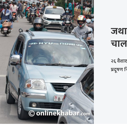
जथा
चाल
२६ वैशाख
प्रदूषण 