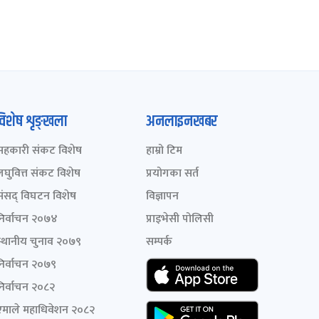
विशेष शृङ्खला
अनलाइनखबर
सहकारी संकट विशेष
हाम्रो टिम
लघुवित्त संकट विशेष
प्रयोगका सर्त
संसद् विघटन विशेष
विज्ञापन
निर्वाचन २०७४
प्राइभेसी पोलिसी
स्थानीय चुनाव २०७९
सम्पर्क
निर्वाचन २०७९
निर्वाचन २०८२
एमाले महाधिवेशन २०८२