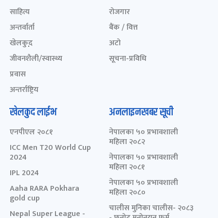
साहित्य
रोजगार
अन्तर्वार्ता
बैंक / वित्त
खेलकुद़़
अटो
जीवनशैली/स्वास्थ्य
सूचना-प्रविधि
प्रवास
अन्तर्राष्ट्रिय
खेलकुद लाईभ
अनलाइनखबर सूची
एनपीएल २०८१
नेपालका ५० प्रभावशाली
महिला २०८२
ICC Men T20 World Cup
2024
नेपालका ५० प्रभावशाली
महिला २०८१
IPL 2024
नेपालका ५० प्रभावशाली
Aaha RARA Pokhara
महिला २०८०
gold cup
चालीस मुनिका चालीस- २०८३
Nepal Super League -
- छनोट मनोनयन फर्म