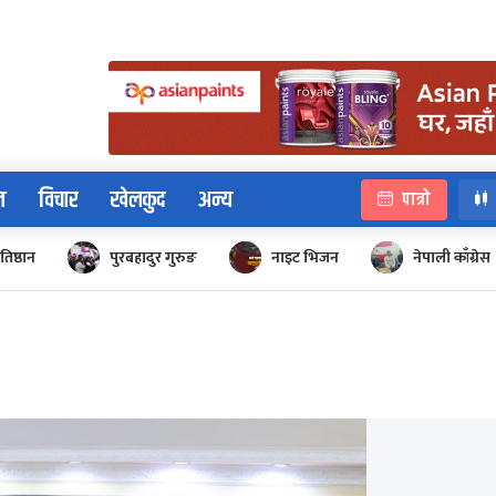
न
विचार
खेलकुद
अन्य
पात्रो
रतिष्ठान
पुरबहादुर गुरुङ
नाइट भिजन
नेपाली काँग्रेस