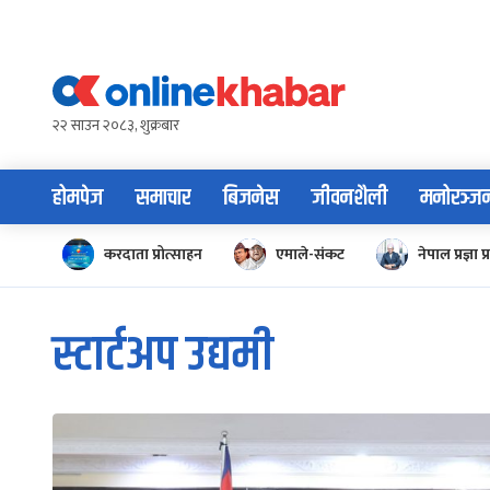
Skip
to
content
२२ साउन २०८३, शुक्रबार
होमपेज
समाचार
बिजनेस
जीवनशैली
मनोरञ्ज
करदाता प्रोत्साहन
एमाले-संकट
नेपाल प्रज्ञा प्
स्टार्टअप उद्यमी