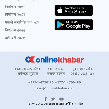
निर्वाचन २०७९
निर्वाचन २०८२
एमाले महाधिवेशन २०८२
विश्वकप २०२२
दशैं-बसैं २०८१
अध्यक्ष तथा प्रबन्ध निर्देशक:
प्रधान सम्पादक:
सूचना विभाग दर्ता नं.
धर्मराज भुसाल
बसन्त बस्नेत
२१४ / ०७३–७४
+977-1-4790176, +977-1-4796489
news@onlinekhabar.com
© २००६-२०२६ Onlinekhabar.com सर्वाधिकार सुरक्षित