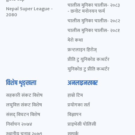
चालीस मुनिका चालीस- २०८३
Nepal Super League -
- छनोट मनोनयन फर्म
2080
चालीस मुनिका चालीस- २०८२
चालीस मुनिका चालीस- २०८१
मेरो कथा
फ्रन्टलाइन हिरोज्
प्रीति टु युनिकोड कन्भर्टर
युनिकोड टु प्रीति कन्भर्टर
विशेष शृङ्खला
अनलाइनखबर
सहकारी संकट विशेष
हाम्रो टिम
लघुवित्त संकट विशेष
प्रयोगका सर्त
संसद् विघटन विशेष
विज्ञापन
निर्वाचन २०७४
प्राइभेसी पोलिसी
स्थानीय चुनाव २०७९
सम्पर्क