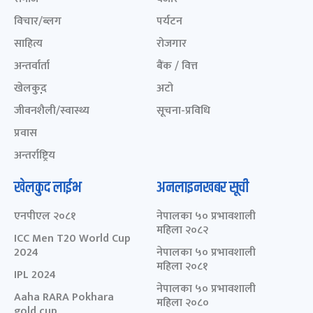
विचार/ब्लग
पर्यटन
साहित्य
रोजगार
अन्तर्वार्ता
बैंक / वित्त
खेलकुद़़
अटो
जीवनशैली/स्वास्थ्य
सूचना-प्रविधि
प्रवास
अन्तर्राष्ट्रिय
खेलकुद लाईभ
अनलाइनखबर सूची
एनपीएल २०८१
नेपालका ५० प्रभावशाली
महिला २०८२
ICC Men T20 World Cup
2024
नेपालका ५० प्रभावशाली
महिला २०८१
IPL 2024
नेपालका ५० प्रभावशाली
Aaha RARA Pokhara
महिला २०८०
gold cup