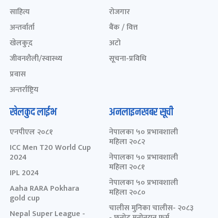
साहित्य
रोजगार
अन्तर्वार्ता
बैंक / वित्त
खेलकुद़़
अटो
जीवनशैली/स्वास्थ्य
सूचना-प्रविधि
प्रवास
अन्तर्राष्ट्रिय
खेलकुद लाईभ
अनलाइनखबर सूची
एनपीएल २०८१
नेपालका ५० प्रभावशाली
महिला २०८२
ICC Men T20 World Cup
2024
नेपालका ५० प्रभावशाली
महिला २०८१
IPL 2024
नेपालका ५० प्रभावशाली
Aaha RARA Pokhara
महिला २०८०
gold cup
चालीस मुनिका चालीस- २०८३
Nepal Super League -
- छनोट मनोनयन फर्म