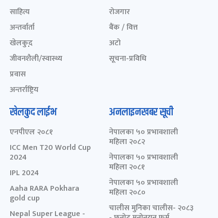
साहित्य
रोजगार
अन्तर्वार्ता
बैंक / वित्त
खेलकुद़़
अटो
जीवनशैली/स्वास्थ्य
सूचना-प्रविधि
प्रवास
अन्तर्राष्ट्रिय
खेलकुद लाईभ
अनलाइनखबर सूची
एनपीएल २०८१
नेपालका ५० प्रभावशाली
महिला २०८२
ICC Men T20 World Cup
2024
नेपालका ५० प्रभावशाली
महिला २०८१
IPL 2024
नेपालका ५० प्रभावशाली
Aaha RARA Pokhara
महिला २०८०
gold cup
चालीस मुनिका चालीस- २०८३
Nepal Super League -
- छनोट मनोनयन फर्म