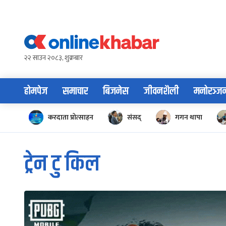
Skip
to
content
२२ साउन २०८३, शुक्रबार
होमपेज
समाचार
बिजनेस
जीवनशैली
मनोरञ्ज
करदाता प्रोत्साहन
संसद्
गगन थापा
ट्रेन टु किल