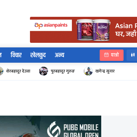
न
विचार
खेलकुद
अन्य
पात्रो
शेरबहादुर देउवा
पुरबहादुर गुरुङ
खगेन्द्र सुनार