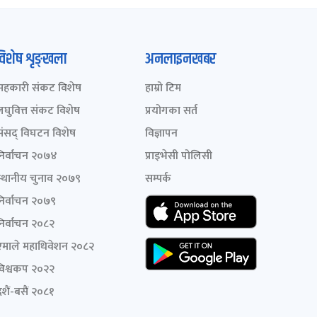
विशेष शृङ्खला
अनलाइनखबर
सहकारी संकट विशेष
हाम्रो टिम
लघुवित्त संकट विशेष
प्रयोगका सर्त
संसद् विघटन विशेष
विज्ञापन
निर्वाचन २०७४
प्राइभेसी पोलिसी
स्थानीय चुनाव २०७९
सम्पर्क
निर्वाचन २०७९
निर्वाचन २०८२
एमाले महाधिवेशन २०८२
विश्वकप २०२२
शैं-बसैं २०८१