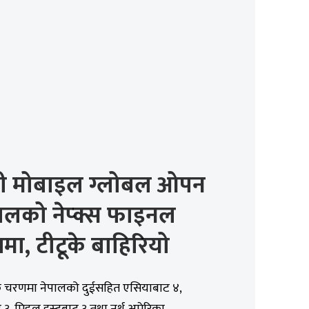
जी मोबाइल ग्लोबल ओपन
पालको नेप्क्स फाइनल
ा, टीटूके बाहिरियो
भिक चरणमा नेपालको दुईसहित एसियाबाट ४,