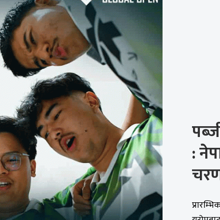
पब्
: ने
चरणम
प्रारम्