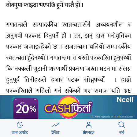
बोक्नुमा फाइदा भएपछि हुने यस्तै हो ।
गणतन्त्रले सम्पादकीय स्वतन्त्रतासँगै अध्ययनशील र
अनुभवी पत्रकार दिनुपर्ने हो । तर, झन् दास मनोवृत्तिका
पत्रकार जन्माइरहेको छ । राजतन्त्रमा बलियो सम्पादकीय
स्वतन्त्रता हुँदैनथ्यो । गणतन्त्रमा त यस्तो पत्रकारिता हुनुपर्थ्यो
कि नक्कली भुटानी शरणार्थी प्रकरण जस्ता घटनामा संलग्न
हुनुपूर्व तिनीहरूले हजार पटक सोच्नुपर्थ्यो । हाम्रो
पत्रकारिताले गतिलो गर्न सकेको भए समाज यति भ्रष्ट
हुँदैनथ्यो । हामी ‘वाचडग’ भन्नेले नै राम्ररी आफ्नो काम गरेनौं ।
मिडियाले प्रयासै नगरेको होइन, तर यसकै आवाज विभाजित
र कमजोर भयो ।
ताजा अपडेट
ट्रेन्डिङ
प्रोफाइल
सर्च