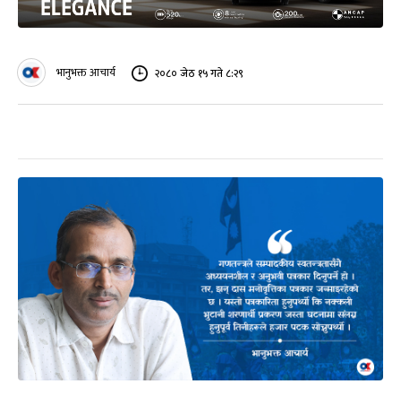
भानुभक्त आचार्य
२०८० जेठ १५ गते ८:२९