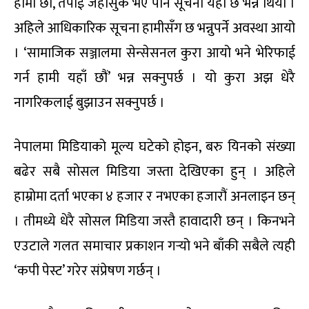
हामी छौं, तपाईं जहाँसुकै भए पनि सूचना यहाँ छ भन्ने थियो ।
अहिले आधिकारिक सूचना हामीसँग छ भन्नुपर्ने अवस्था आयो
। ‘सामाजिक सञ्जालमा सेन्सेसनल कुरा आयो भने भेरिफाई
गर्न हामी यहाँ छौं’ भन्न सक्नुपर्छ । यो कुरा अझ धेरै
नागरिकलाई बुझाउन सक्नुपर्छ ।
नेपालमा मिडियाको मूल्य घटेको होइन, बरु यिनको संख्या
बढेर सबै सोसल मिडिया जस्ता देखिएका हुन् । अहिले
हाम्रोमा दर्ता भएका ४ हजार र नभएका हजारौं अनलाइन छन्
। तीमध्ये धेरै सोसल मिडिया जस्तै हावादारी छन् । किनभने
एउटाले गलत समाचार प्रकाशन गर्‍यो भने बाँकी सबैले त्यही
‘कपी पेस्ट’ गरेर संप्रेषण गर्छन् ।