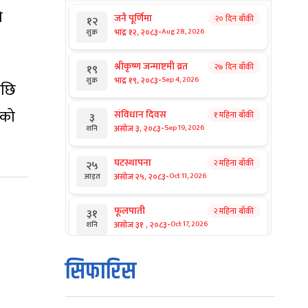
ो
जनै पूर्णिमा
२० दिन बाँकी
१२
-
भाद्र १२, २०८३
Aug 28, 2026
शुक्र
श्रीकृष्ण जन्माष्टमी व्रत
२७ दिन बाँकी
१९
-
भाद्र १९, २०८३
Sep 4, 2026
शुक्र
पछि
एको
संविधान दिवस
१ महिना बाँकी
३
-
असोज ३, २०८३
Sep 19, 2026
शनि
घटस्थापना
२ महिना बाँकी
२५
-
असोज २५, २०८३
Oct 11, 2026
आइत
फूलपाती
२ महिना बाँकी
३१
-
असोज ३१ , २०८३
Oct 17, 2026
शनि
कार्तिक सङ्क्रान्ति
२ महिना बाँकी
१
सिफारिस
-
कार्तिक १, २०८३
Oct 18, 2026
आइत
महानवमी
२ महिना बाँकी