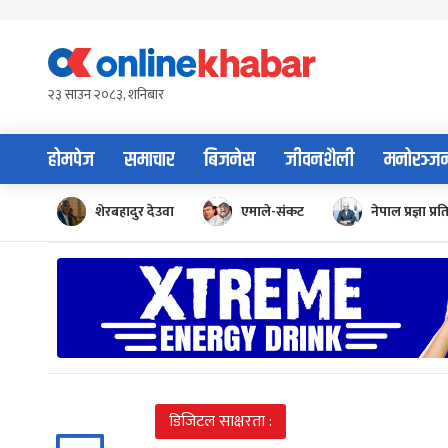
Skip
to
content
२३ साउन २०८३, शनिबार
होमपेज
समाचार
बिजनेस
जीवनशैली
मनोरञ्ज
शेरबहादुर देउवा
एमाले-संकट
नेपाल प्रज्ञा प्रत
डिजिटल साक्षरता :