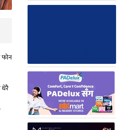
ट फोन
धेरै
न