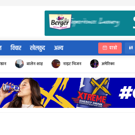
न
विचार
खेलकुद
अन्य
पात्रो
िष्ठान
बालेन शाह
नाइट भिजन
अमेरिका