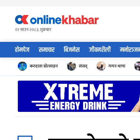
Skip
to
content
२२ साउन २०८३, शुक्रबार
होमपेज
समाचार
बिजनेस
जीवनशैली
मनोरञ्ज
करदाता प्रोत्साहन
संसद्
गगन थापा