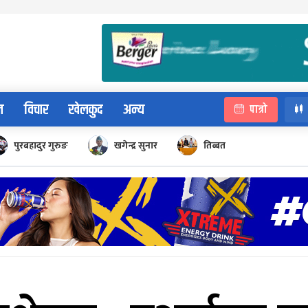
न
विचार
खेलकुद
अन्य
पात्रो
पुरबहादुर गुरुङ
खगेन्द्र सुनार
तिब्बत