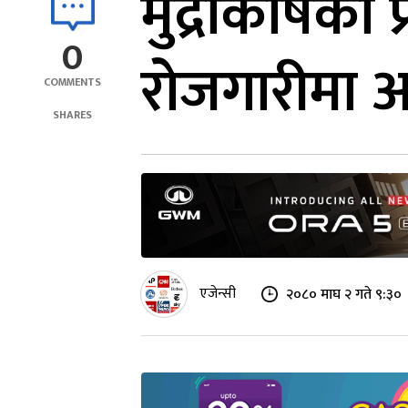
मुद्राकोषको
0
रोजगारीमा 
COMMENTS
SHARES
एजेन्सी
२०८० माघ २ गते ९:३०