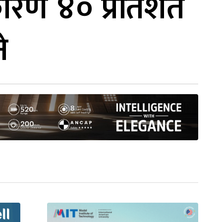
 कारण ४० प्रतिशत
े