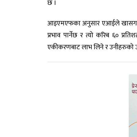
छ ।
आइएमएफका अनुसार एआईले खासगरी समृ
प्रभाव पार्नेछ र त्यो करिब ६० प्
एकीकरणबाट लाभ लिने र उनीहरुको उत्प