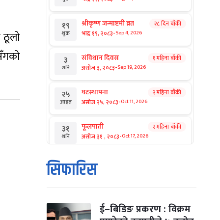
श्रीकृष्ण जन्माष्टमी व्रत
२८ दिन बाँकी
१९
-
भाद्र १९, २०८३
 ठूलो
Sep 4, 2026
शुक्र
सँगको
संविधान दिवस
१ महिना बाँकी
३
-
असोज ३, २०८३
Sep 19, 2026
शनि
घटस्थापना
२ महिना बाँकी
२५
-
असोज २५, २०८३
Oct 11, 2026
आइत
फूलपाती
२ महिना बाँकी
३१
-
असोज ३१ , २०८३
Oct 17, 2026
शनि
कार्तिक सङ्क्रान्ति
२ महिना बाँकी
१
सिफारिस
-
कार्तिक १, २०८३
Oct 18, 2026
आइत
महानवमी
२ महिना बाँकी
३
-
कार्तिक ३, २०८३
Oct 20, 2026
मंगल
ई–बिडिङ प्रकरण : विक्रम