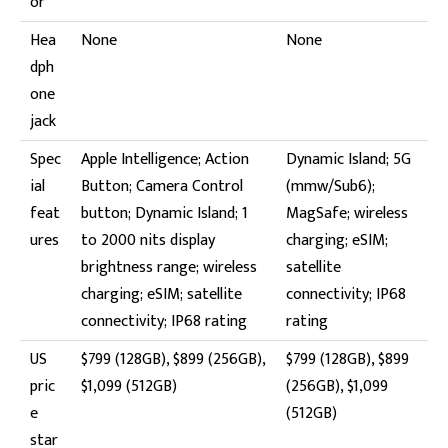
or
Hea
None
None
dph
one
jack
Spec
Apple Intelligence; Action
Dynamic Island; 5G
ial
Button; Camera Control
(mmw/Sub6);
feat
button; Dynamic Island; 1
MagSafe; wireless
ures
to 2000 nits display
charging; eSIM;
brightness range; wireless
satellite
charging; eSIM; satellite
connectivity; IP68
connectivity; IP68 rating
rating
US
$799 (128GB), $899 (256GB),
$799 (128GB), $899
pric
$1,099 (512GB)
(256GB), $1,099
e
(512GB)
star