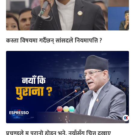
कस्ता विषयमा गर्दैछन् सांसदले नियमापत्ति ?
प्रचण्डले म पुरानो होइन भने, नयाँसँग चित्त दुखाए