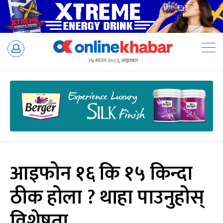
Skip
to
२४ साउन २०८३, आइतबार
content
आइफोन १६ कि १५ किन्दा
ठीक होला ? थाहा पाउनुहोस्
विशेषता