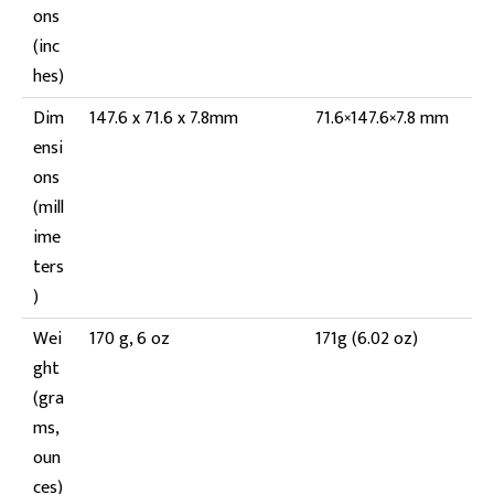
ons
(inc
hes)
Dim
147.6 x 71.6 x 7.8mm
71.6×147.6×7.8 mm
ensi
ons
(mill
ime
ters
)
Wei
170 g, 6 oz
171g (6.02 oz)
ght
(gra
ms,
oun
ces)