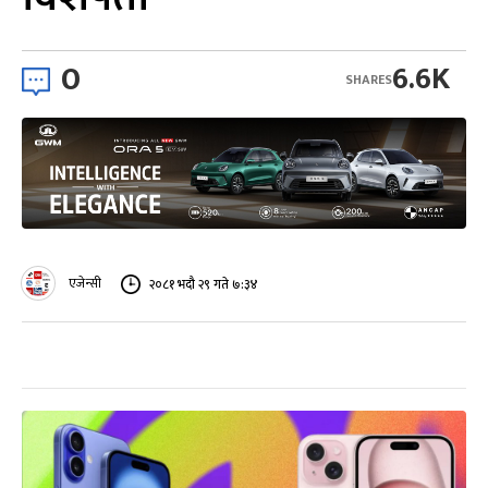
0
6.6K
SHARES
एजेन्सी
२०८१ भदौ २९ गते ७:३४