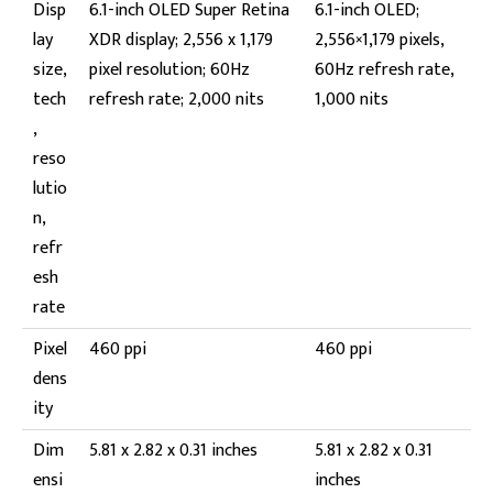
Disp
6.1-inch OLED Super Retina
6.1-inch OLED;
lay
XDR display; 2,556 x 1,179
2,556×1,179 pixels,
size,
pixel resolution; 60Hz
60Hz refresh rate,
tech
refresh rate; 2,000 nits
1,000 nits
,
reso
lutio
n,
refr
esh
rate
Pixel
460 ppi
460 ppi
dens
ity
Dim
5.81 x 2.82 x 0.31 inches
5.81 x 2.82 x 0.31
ensi
inches