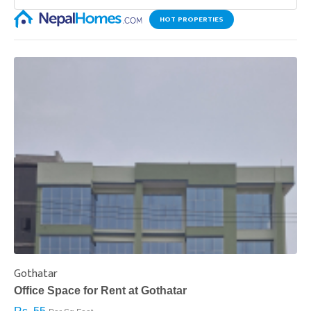
HOT PROPERTIES
Gothatar
S
Office Space for Rent at Gothatar
H