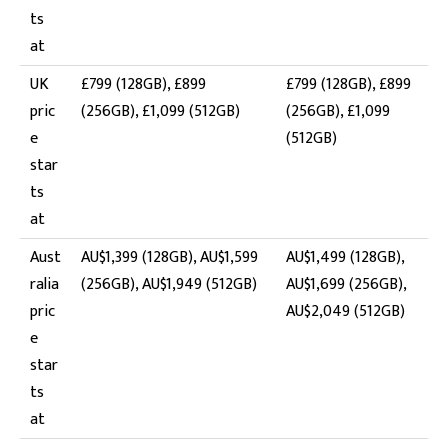
ts
at
UK
£799 (128GB), £899
£799 (128GB), £899
pric
(256GB), £1,099 (512GB)
(256GB), £1,099
e
(512GB)
star
ts
at
Aust
AU$1,399 (128GB), AU$1,599
AU$1,499 (128GB),
ralia
(256GB), AU$1,949 (512GB)
AU$1,699 (256GB),
pric
AU$2,049 (512GB)
e
star
ts
at