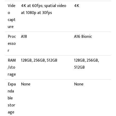
Vide
4K at 60fps; spatial video
4K
o
at 1080p at 30fps
capt
ure
Proc
A18
A16 Bionic
esso
r
RAM
128GB, 256GB, 512GB
128GB, 256GB,
/sto
512GB
rage
Expa
None
None
nda
ble
stor
age