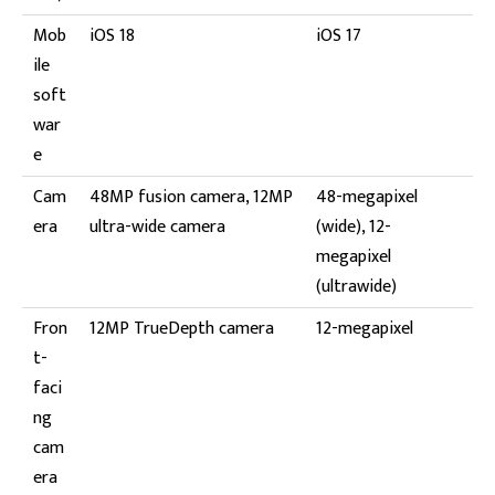
Mob
iOS 18
iOS 17
ile
soft
war
e
Cam
48MP fusion camera, 12MP
48-megapixel
era
ultra-wide camera
(wide), 12-
megapixel
(ultrawide)
Fron
12MP TrueDepth camera
12-megapixel
t-
faci
ng
cam
era