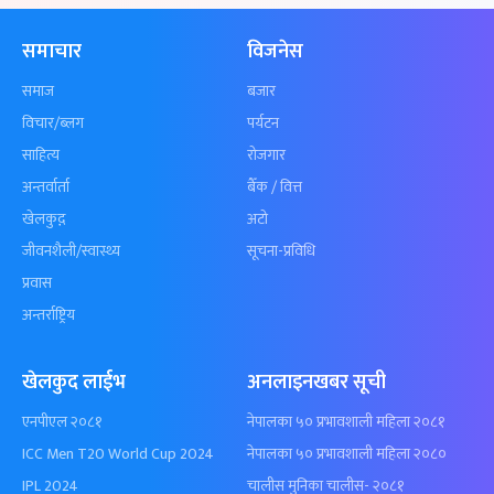
समाचार
विजनेस
समाज
बजार
विचार/ब्लग
पर्यटन
साहित्य
रोजगार
अन्तर्वार्ता
बैँक / वित्त
खेलकुद़़
अटो
जीवनशैली/स्वास्थ्य
सूचना-प्रविधि
प्रवास
अन्तर्राष्ट्रिय
खेलकुद लाईभ
अनलाइनखबर सूची
एनपीएल २०८१
नेपालका ५० प्रभावशाली महिला २०८१
ICC Men T20 World Cup 2024
नेपालका ५० प्रभावशाली महिला २०८०
IPL 2024
चालीस मुनिका चालीस- २०८१