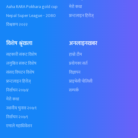
Aaha RARA Pokhara gold cup
मेरो कथा
Nepal Super League - 2080
फ्रन्टलाइन हिरोज्
विश्वकप २०२२
विशेष श्रृंखला
अनलाइनखबर
सहकारी संकट विशेष
हाम्रो टीम
लगुबित्त संकट विशेष
प्रयोगका सर्त
संसद विघटन विशेष
विज्ञापन
फ्रन्टलाइन हिरोज्
प्राइभेसी पोलिसी
निर्वाचन २०७४
सम्पर्क
मेरो कथा
स्थानीय चुनाव २०७९
निर्वाचन २०७९
एमाले महाधिवेशन