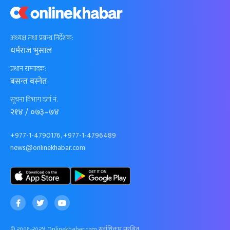
अध्यक्ष तथा प्रबन्ध निर्देशक:
धर्मराज भुसाल
प्रधान सम्पादक:
बसन्त बस्नेत
सूचना विभाग दर्ता नं.
२१४ / ०७३–७४
+977-1-4790176, +977-1-4796489
news@onlinekhabar.com
© २००६-२०२४ Onlinekhabar.com सर्वाधिकार सुरक्षित