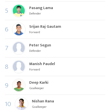
Pasang Lama
5
Defender
Srijan Raj Gautam
6
Forward
Peter Segun
7
Defender
Manish Paudel
8
Forward
Deep Karki
9
Goalkeeper
Nishan Rana
10
Goalkeeper