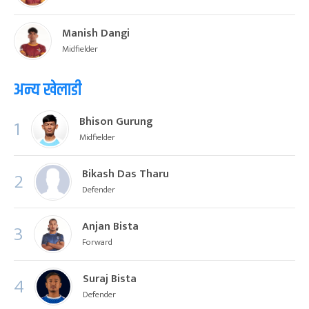
Manish Dangi
Midfielder
अन्य खेलाडी
Bhison Gurung
1
Midfielder
Bikash Das Tharu
2
Defender
Anjan Bista
3
Forward
Suraj Bista
4
Defender