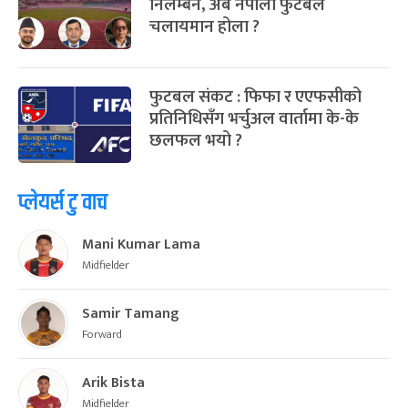
निलम्बन, अब नेपाली फुटबल
चलायमान होला ?
फुटबल संकट : फिफा र एएफसीको
प्रतिनिधिसँग भर्चुअल वार्तामा के-के
छलफल भयो ?
प्लेयर्स टु वाच
Mani Kumar Lama
Midfielder
Samir Tamang
Forward
Arik Bista
Midfielder