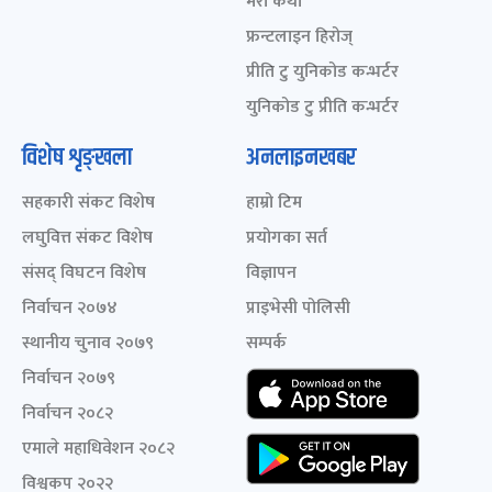
मेरो कथा
फ्रन्टलाइन हिरोज्
प्रीति टु युनिकोड कन्भर्टर
युनिकोड टु प्रीति कन्भर्टर
विशेष शृङ्खला
अनलाइनखबर
सहकारी संकट विशेष
हाम्रो टिम
लघुवित्त संकट विशेष
प्रयोगका सर्त
संसद् विघटन विशेष
विज्ञापन
निर्वाचन २०७४
प्राइभेसी पोलिसी
स्थानीय चुनाव २०७९
सम्पर्क
निर्वाचन २०७९
निर्वाचन २०८२
एमाले महाधिवेशन २०८२
विश्वकप २०२२