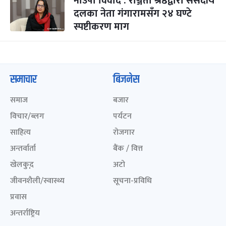
नाउपा विवाद : रञ्जिता श्रेष्ठद्वारा संसदीय
दलका नेता गंगारामसँग २४ घण्टे
स्पष्टीकरण माग
समाचार
बिजनेस
समाज
बजार
विचार/ब्लग
पर्यटन
साहित्य
रोजगार
अन्तर्वार्ता
बैंक / वित्त
खेलकुद़़
अटो
जीवनशैली/स्वास्थ्य
सूचना-प्रविधि
प्रवास
अन्तर्राष्ट्रिय