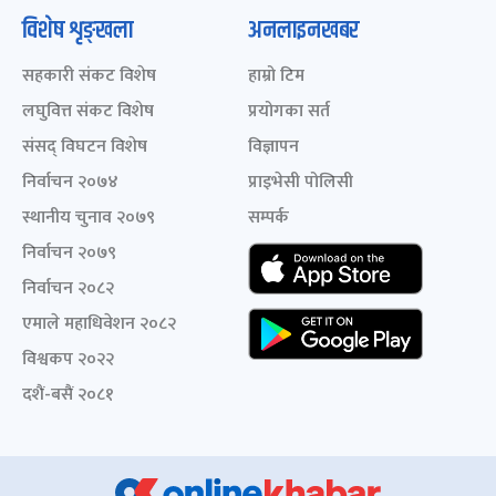
विशेष शृङ्खला
अनलाइनखबर
सहकारी संकट विशेष
हाम्रो टिम
लघुवित्त संकट विशेष
प्रयोगका सर्त
संसद् विघटन विशेष
विज्ञापन
निर्वाचन २०७४
प्राइभेसी पोलिसी
स्थानीय चुनाव २०७९
सम्पर्क
निर्वाचन २०७९
निर्वाचन २०८२
एमाले महाधिवेशन २०८२
विश्वकप २०२२
दशैं-बसैं २०८१