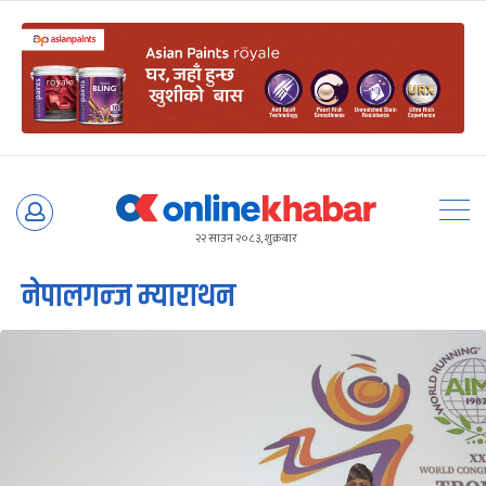
Skip
to
२२ साउन २०८३, शुक्रबार
content
नेपालगन्ज म्याराथन