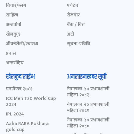
विचार/ब्लग
पर्यटन
साहित्य
रोजगार
अन्तर्वार्ता
बैंक / वित्त
खेलकुद़़
अटो
जीवनशैली/स्वास्थ्य
सूचना-प्रविधि
प्रवास
अन्तर्राष्ट्रिय
खेलकुद लाईभ
अनलाइनखबर सूची
एनपीएल २०८१
नेपालका ५० प्रभावशाली
महिला २०८२
ICC Men T20 World Cup
2024
नेपालका ५० प्रभावशाली
महिला २०८१
IPL 2024
नेपालका ५० प्रभावशाली
Aaha RARA Pokhara
महिला २०८०
gold cup