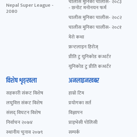
चालीस मुनिका चालीस- २०८३
Nepal Super League -
- छनोट मनोनयन फर्म
2080
चालीस मुनिका चालीस- २०८२
चालीस मुनिका चालीस- २०८१
मेरो कथा
फ्रन्टलाइन हिरोज्
प्रीति टु युनिकोड कन्भर्टर
युनिकोड टु प्रीति कन्भर्टर
विशेष शृङ्खला
अनलाइनखबर
सहकारी संकट विशेष
हाम्रो टिम
लघुवित्त संकट विशेष
प्रयोगका सर्त
संसद् विघटन विशेष
विज्ञापन
निर्वाचन २०७४
प्राइभेसी पोलिसी
स्थानीय चुनाव २०७९
सम्पर्क